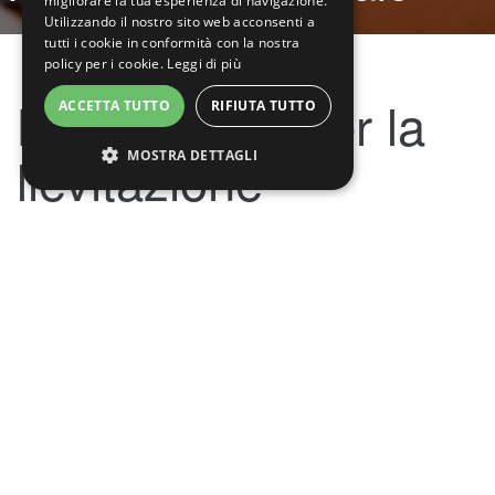
migliorare la tua esperienza di navigazione.
Utilizzando il nostro sito web acconsenti a
tutti i cookie in conformità con la nostra
policy per i cookie.
Leggi di più
La passione per la
ACCETTA TUTTO
RIFIUTA TUTTO
lievitazione
MOSTRA DETTAGLI
A Roma dal 1992 porta il piacere di gustare la fragranza
della pizza cotta nel forno a legna.
Ogni giorno Miss Pizza sforna tante pizze preparate con
ingredienti locali e stagionali, utilizza i migliori strumenti per
la preparazione degli impasti e della cottura con l’uso di
speciali forni a legna a piano rotante. Nei nostri laboratori si
preparono anche Pizze, Fritti e Dolci Gluten Free.